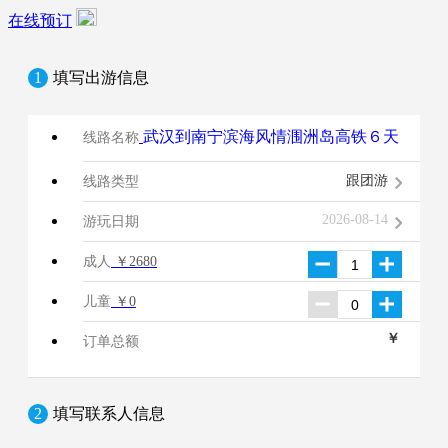
在线预订
1
填写出游信息
武汉到南宁滨海风情涠洲岛高铁６天
线路名称
跟团游
线路类型
2026-08-14
游玩日期
成人
￥2680
儿童
￥0
￥
订单总额
2
填写联系人信息