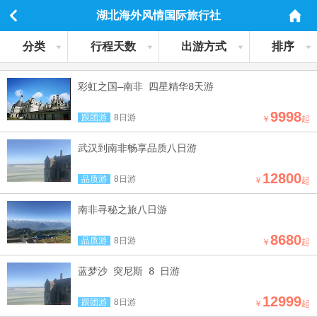
湖北海外风情国际旅行社
分类
行程天数
出游方式
排序
彩虹之国—南非 四星精华8天游
9998
跟团游
8日游
￥
起
武汉到南非畅享品质八日游
12800
品质游
8日游
￥
起
南非寻秘之旅八日游
8680
品质游
8日游
￥
起
蓝梦沙 突尼斯 8 日游
12999
跟团游
8日游
￥
起